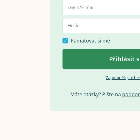
Pamatovat si mě
Přihlásit 
Zapomněli jste he
Máte otázky? Pište na
p
o
d
p
o
r