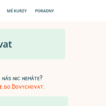
MÉ KURZY
PORADNY
vat
 nás nic nemáte?
se do Dovychovat.