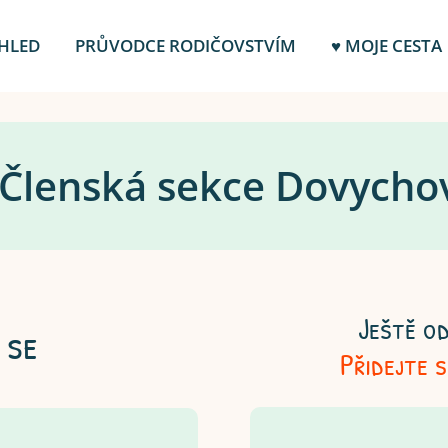
HLED
PRŮVODCE RODIČOVSTVÍM
♥ MOJE CESTA
️ Členská sekce Dovycho
Ještě od
 se
Přidejte 