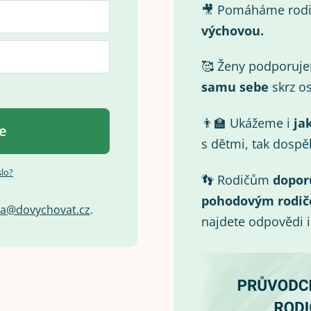
🎥 Pomáháme rod
výchovou.
🥰 Ženy podporuj
samu
sebe
skrz os
👨‍🏫 Ukážeme i
ja
se
s dětmi, tak dospě
slo?
👣 Rodičům
dopor
pohodovým rodič
a
@
d
o
v
y
c
h
o
v
a
t
.
c
z
.
najdete odpovědi 