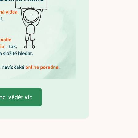
hci vědět víc