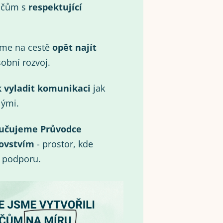
ičům s
respektující
eme na cestě
opět najít
obní rozvoj.
k vyladit komunikaci
jak
lými.
učujeme Průvodce
ovstvím
- prostor, kde
i podporu.