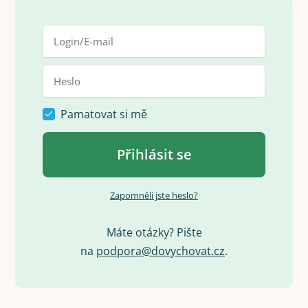
Pamatovat si mě
Přihlásit se
Zapomněli jste heslo?
Máte otázky? Pište
na
p
o
d
p
o
r
a
@
d
o
v
y
c
h
o
v
a
t
.
c
z
.