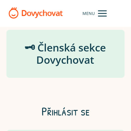
MENU
🗝️ Členská sekce
Dovychovat
Přihlásit se