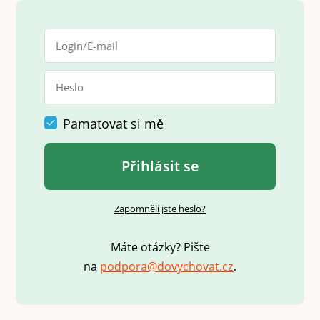
Pamatovat si mě
Přihlásit se
Zapomněli jste heslo?
Máte otázky? Pište
na
p
o
d
p
o
r
a
@
d
o
v
y
c
h
o
v
a
t
.
c
z
.