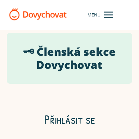
MENU
🗝️ Členská sekce
Dovychovat
Přihlásit se