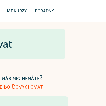
MÉ KURZY
PORADNY
vat
 nás nic nemáte?
se do Dovychovat.