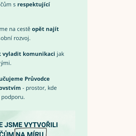
ičům s
respektující
eme na cestě
opět najít
obní rozvoj.
k vyladit komunikaci
jak
lými.
učujeme Průvodce
ovstvím
- prostor, kde
i podporu.