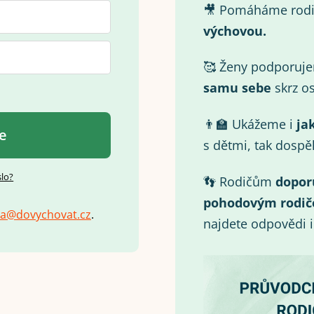
🎥 Pomáháme rod
výchovou.
🥰 Ženy podporuj
samu
sebe
skrz os
👨‍🏫 Ukážeme i
ja
se
s dětmi, tak dospě
slo?
👣 Rodičům
dopor
pohodovým rodič
a
@
d
o
v
y
c
h
o
v
a
t
.
c
z
.
najdete odpovědi 