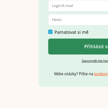
Pamatovat si mě
Přihlásit 
Zapomněli jste he
Máte otázky? Pište na
p
o
d
p
o
r