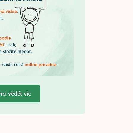
hci vědět víc