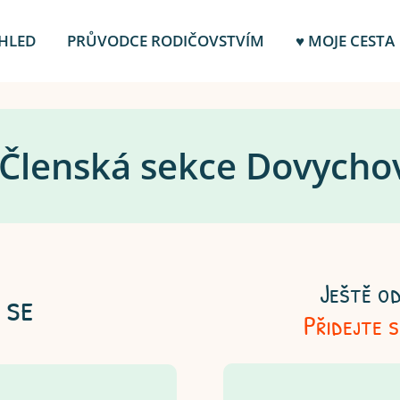
HLED
PRŮVODCE RODIČOVSTVÍM
♥ MOJE CESTA
️ Členská sekce Dovycho
Ještě od
 se
Přidejte 