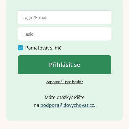
Pamatovat si mě
Přihlásit se
Zapomněli jste heslo?
Máte otázky? Pište
na
p
o
d
p
o
r
a
@
d
o
v
y
c
h
o
v
a
t
.
c
z
.