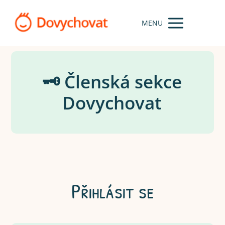
MENU
🗝️ Členská sekce
Dovychovat
Přihlásit se