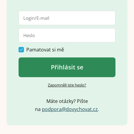
Pamatovat si mě
Přihlásit se
Zapomněli jste heslo?
Máte otázky? Pište
na
p
o
d
p
o
r
a
@
d
o
v
y
c
h
o
v
a
t
.
c
z
.