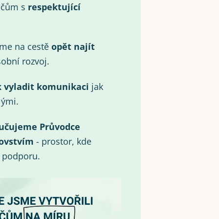
ičům s
respektující
eme na cestě
opět najít
obní rozvoj.
k vyladit komunikaci
jak
lými.
učujeme Průvodce
ovstvím
- prostor, kde
i podporu.