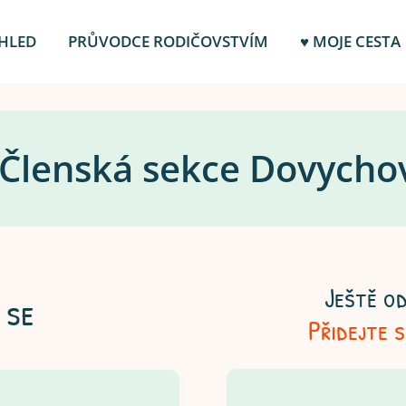
HLED
PRŮVODCE RODIČOVSTVÍM
♥ MOJE CESTA
️ Členská sekce Dovycho
Ještě od
 se
Přidejte 