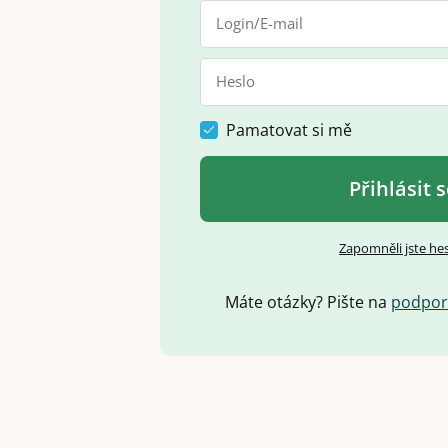
Pamatovat si mě
Přihlásit 
Zapomněli jste he
Máte otázky? Pište na
p
o
d
p
o
r