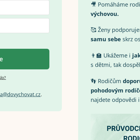
🎥 Pomáháme rod
výchovou.
🥰 Ženy podporuj
samu
sebe
skrz os
👨‍🏫 Ukážeme i
ja
se
s dětmi, tak dospě
slo?
👣 Rodičům
dopor
pohodovým rodič
a
@
d
o
v
y
c
h
o
v
a
t
.
c
z
.
najdete odpovědi 