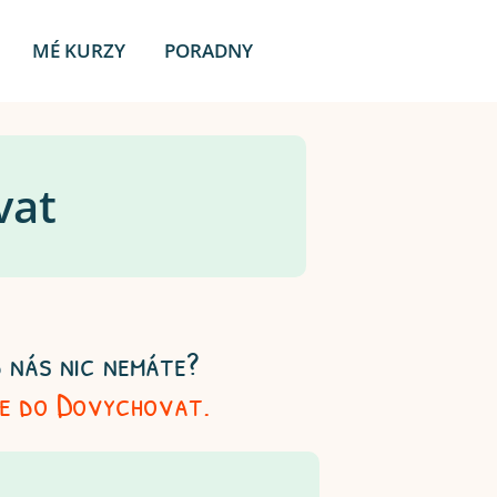
MÉ KURZY
PORADNY
vat
 nás nic nemáte?
se do Dovychovat.