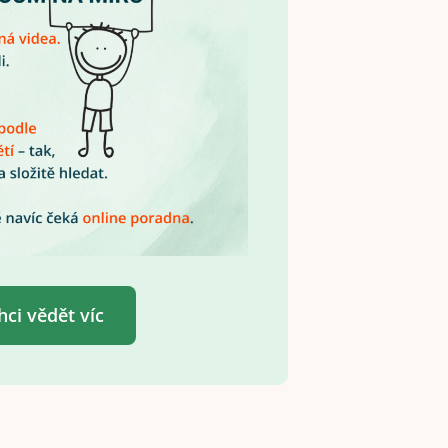
hci vědět víc