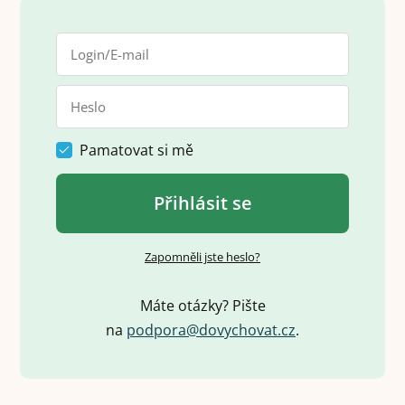
Pamatovat si mě
Přihlásit se
Zapomněli jste heslo?
Máte otázky? Pište
na
p
o
d
p
o
r
a
@
d
o
v
y
c
h
o
v
a
t
.
c
z
.