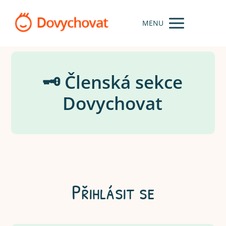
MENU
🗝️ Členská sekce
Dovychovat
Přihlásit se