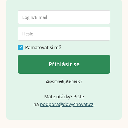
Pamatovat si mě
Přihlásit se
Zapomněli jste heslo?
Máte otázky? Pište
na
p
o
d
p
o
r
a
@
d
o
v
y
c
h
o
v
a
t
.
c
z
.