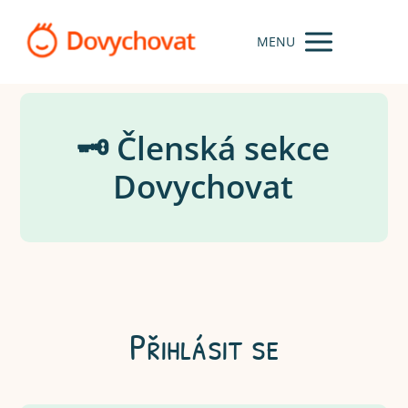
MENU
🗝️ Členská sekce
Dovychovat
Přihlásit se