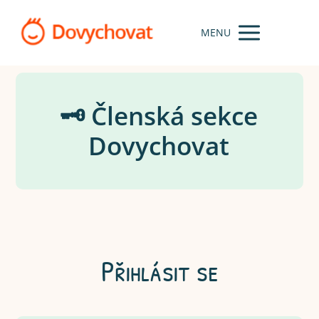
MENU
🗝️ Členská sekce
Dovychovat
Přihlásit se