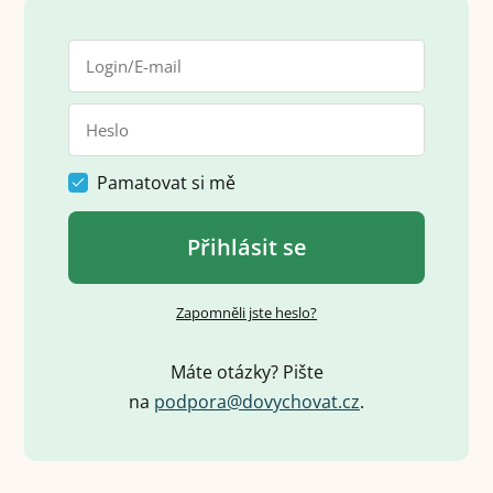
Pamatovat si mě
Přihlásit se
Zapomněli jste heslo?
Máte otázky? Pište
na
p
o
d
p
o
r
a
@
d
o
v
y
c
h
o
v
a
t
.
c
z
.