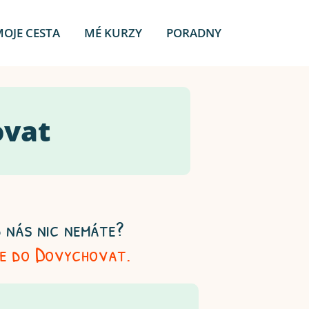
MOJE CESTA
MÉ KURZY
PORADNY
ovat
 nás nic nemáte?
se do Dovychovat.