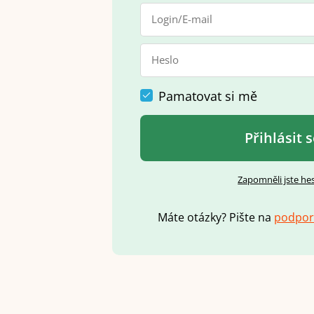
Pamatovat si mě
Přihlásit 
Zapomněli jste he
Máte otázky? Pište na
p
o
d
p
o
r