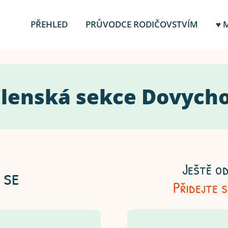
PŘEHLED
PRŮVODCE RODIČOVSTVÍM
♥ 
 Členská sekce Dovych
Ještě od
 se
Přidejte 