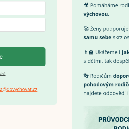
🎥 Pomáháme rod
výchovou.
🥰 Ženy podporuj
samu
sebe
skrz os
👨‍🏫 Ukážeme i
ja
se
s dětmi, tak dospě
slo?
👣 Rodičům
dopor
pohodovým rodič
a
@
d
o
v
y
c
h
o
v
a
t
.
c
z
.
najdete odpovědi 