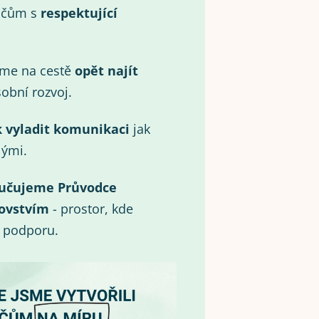
ičům s
respektující
eme na cestě
opět najít
obní rozvoj.
k vyladit komunikaci
jak
lými.
učujeme Průvodce
ovstvím
- prostor, kde
i podporu.