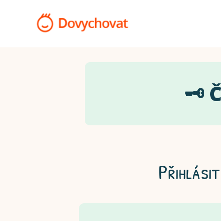
🗝️
Přihlásit