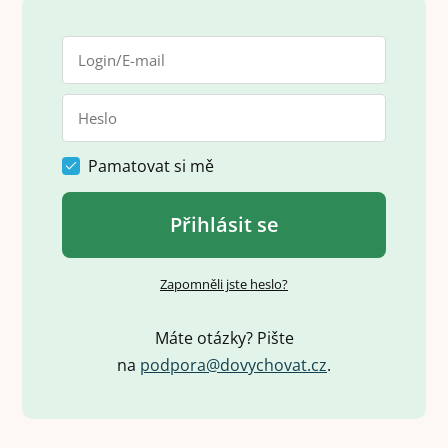
Pamatovat si mě
Přihlásit se
Zapomněli jste heslo?
Máte otázky? Pište
na
p
o
d
p
o
r
a
@
d
o
v
y
c
h
o
v
a
t
.
c
z
.