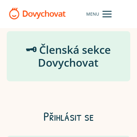
MENU
🗝️ Členská sekce
Dovychovat
Přihlásit se