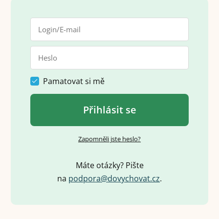
Pamatovat si mě
Přihlásit se
Zapomněli jste heslo?
Máte otázky? Pište
na
p
o
d
p
o
r
a
@
d
o
v
y
c
h
o
v
a
t
.
c
z
.