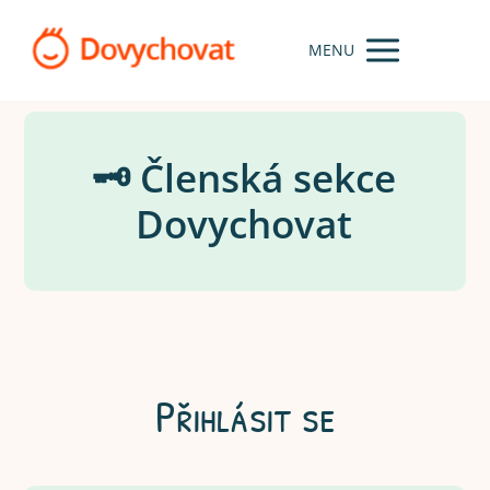
MENU
🗝️ Členská sekce
Dovychovat
Přihlásit se