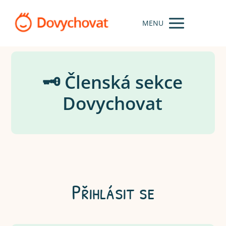
MENU
🗝️ Členská sekce
Dovychovat
Přihlásit se