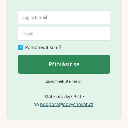
Pamatovat si mě
Přihlásit se
Zapomněli jste heslo?
Máte otázky? Pište
na
p
o
d
p
o
r
a
@
d
o
v
y
c
h
o
v
a
t
.
c
z
.