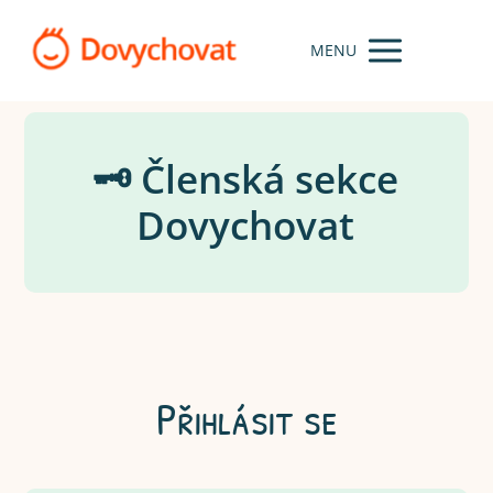
MENU
🗝️ Členská sekce
Dovychovat
Přihlásit se