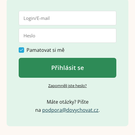
Pamatovat si mě
Přihlásit se
Zapomněli jste heslo?
Máte otázky? Pište
na
p
o
d
p
o
r
a
@
d
o
v
y
c
h
o
v
a
t
.
c
z
.