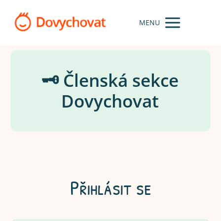
MENU
🗝️ Členská sekce
Dovychovat
Přihlásit se