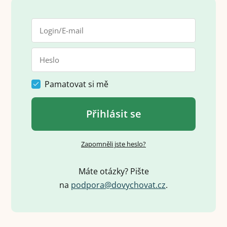
Pamatovat si mě
Přihlásit se
Zapomněli jste heslo?
Máte otázky? Pište
na
p
o
d
p
o
r
a
@
d
o
v
y
c
h
o
v
a
t
.
c
z
.