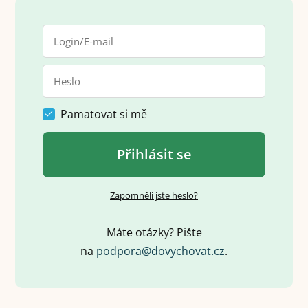
Pamatovat si mě
Přihlásit se
Zapomněli jste heslo?
Máte otázky? Pište
na
p
o
d
p
o
r
a
@
d
o
v
y
c
h
o
v
a
t
.
c
z
.