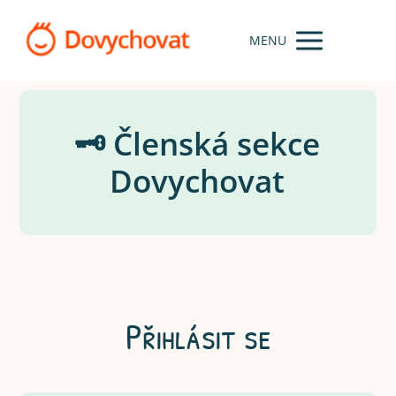
MENU
🗝️ Členská sekce
Dovychovat
Přihlásit se