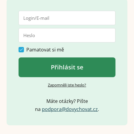
Pamatovat si mě
Přihlásit se
Zapomněli jste heslo?
Máte otázky? Pište
na
p
o
d
p
o
r
a
@
d
o
v
y
c
h
o
v
a
t
.
c
z
.