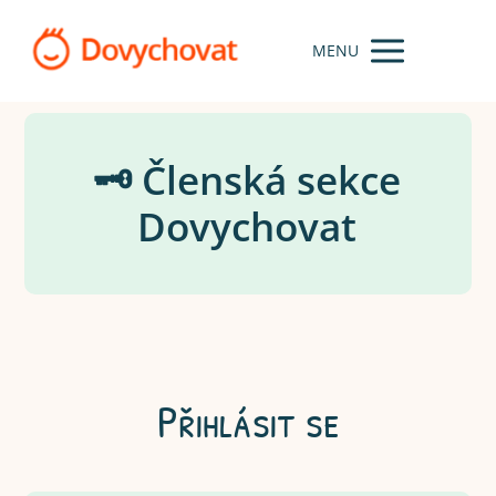
MENU
🗝️ Členská sekce
Dovychovat
Přihlásit se