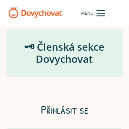
MENU
🗝️ Členská sekce
Dovychovat
Přihlásit se