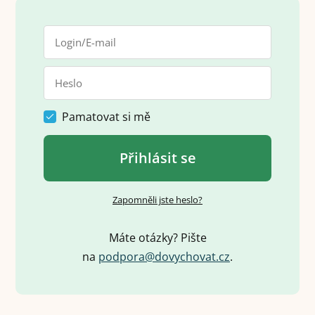
Pamatovat si mě
Přihlásit se
Zapomněli jste heslo?
Máte otázky? Pište
na
p
o
d
p
o
r
a
@
d
o
v
y
c
h
o
v
a
t
.
c
z
.