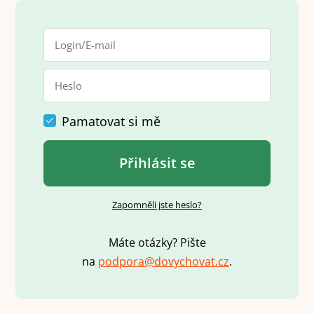
Pamatovat si mě
Přihlásit se
Zapomněli jste heslo?
Máte otázky? Pište
na
p
o
d
p
o
r
a
@
d
o
v
y
c
h
o
v
a
t
.
c
z
.