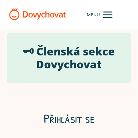
MENU
🗝️ Členská sekce
Dovychovat
Přihlásit se