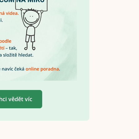
hci vědět víc