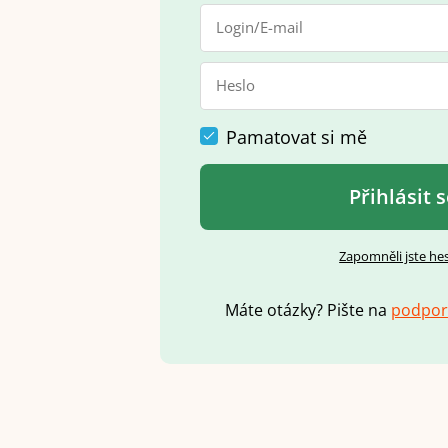
Pamatovat si mě
Přihlásit 
Zapomněli jste he
Máte otázky? Pište na
p
o
d
p
o
r