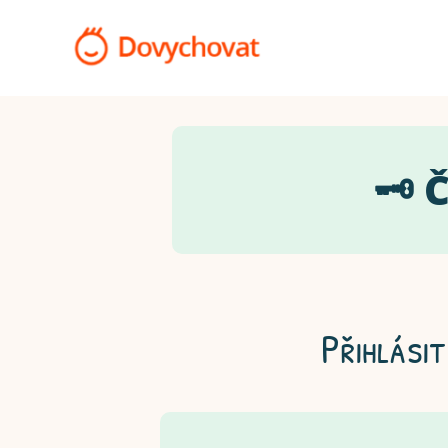
🗝️
Přihlásit