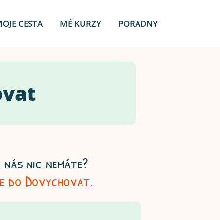
MOJE CESTA
MÉ KURZY
PORADNY
ovat
 nás nic nemáte?
se do Dovychovat.