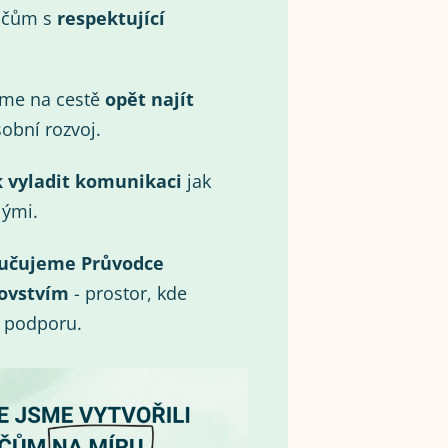
ičům s
respektující
eme na cestě
opět najít
obní rozvoj.
k vyladit komunikaci
jak
lými.
učujeme Průvodce
ovstvím
- prostor, kde
i podporu.