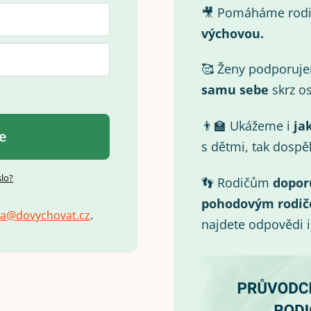
🎥 Pomáháme rod
výchovou.
🥰 Ženy podporuj
samu
sebe
skrz os
👨‍🏫 Ukážeme i
ja
se
s dětmi, tak dospě
slo?
👣 Rodičům
dopor
pohodovým rodič
a
@
d
o
v
y
c
h
o
v
a
t
.
c
z
.
najdete odpovědi 