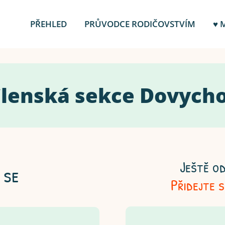
PŘEHLED
PRŮVODCE RODIČOVSTVÍM
♥ 
 Členská sekce Dovych
Ještě od
 se
Přidejte 