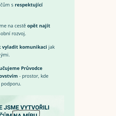
ičům s
respektující
eme na cestě
opět najít
obní rozvoj.
k vyladit komunikaci
jak
lými.
učujeme Průvodce
ovstvím
- prostor, kde
i podporu.