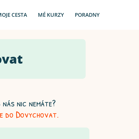
MOJE CESTA
MÉ KURZY
PORADNY
ovat
 nás nic nemáte?
se do Dovychovat.