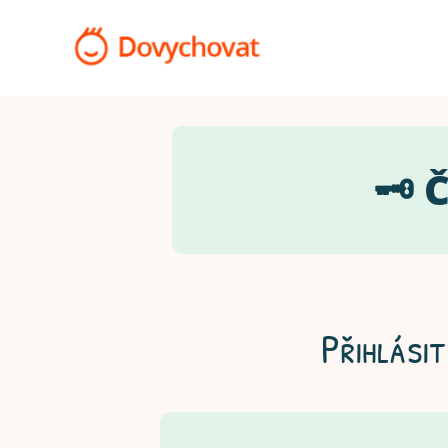
🗝️
Přihlásit