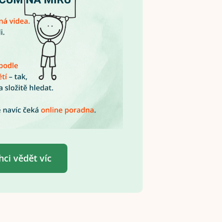
hci vědět víc