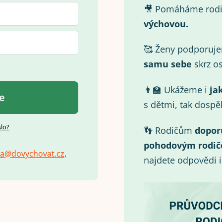
🎥 Pomáháme rod
výchovou.
🥰 Ženy podporuj
samu
sebe
skrz os
👨‍🏫 Ukážeme i
ja
se
s dětmi, tak dospě
slo?
👣 Rodičům
dopor
pohodovým rodič
a
@
d
o
v
y
c
h
o
v
a
t
.
c
z
.
najdete odpovědi 