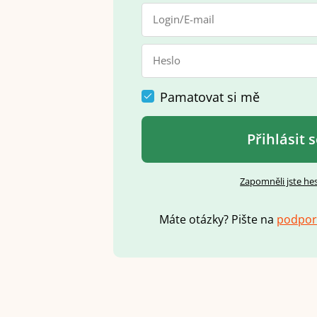
Pamatovat si mě
Přihlásit 
Zapomněli jste he
Máte otázky? Pište na
p
o
d
p
o
r