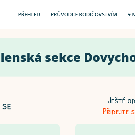
PŘEHLED
PRŮVODCE RODIČOVSTVÍM
♥ 
 Členská sekce Dovych
Ještě od
 se
Přidejte 