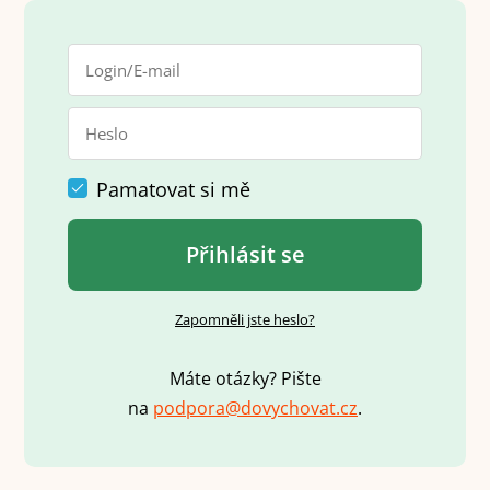
Pamatovat si mě
Přihlásit se
Zapomněli jste heslo?
Máte otázky? Pište
na
p
o
d
p
o
r
a
@
d
o
v
y
c
h
o
v
a
t
.
c
z
.