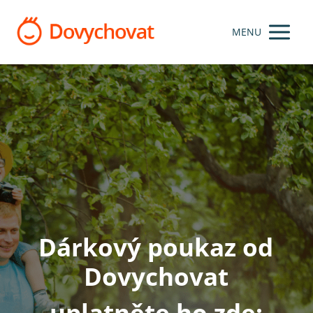
MENU
Dárkový poukaz od
Dovychovat
uplatněte ho zde: