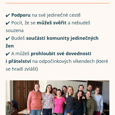
✔️
Podporu
na své jedinečné cestě
✔️ Pocit, že se
můžeš svěřit
a nebudeš
souzena
✔️ Budeš
součástí komunity jedinečných
žen
✔️ A můžeš
prohloubit své dovednosti
i přátelství
na odpočinkových víkendech (které
se hradí zvlášť)