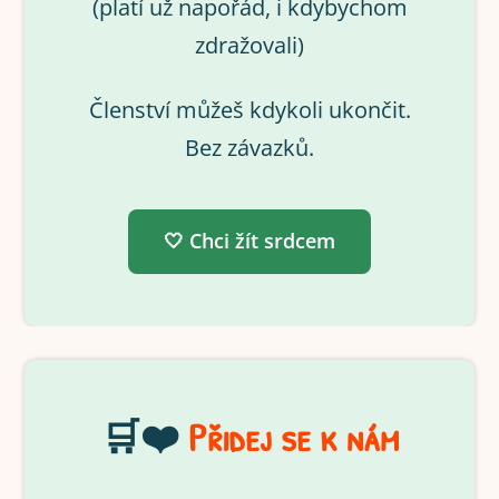
(platí už napořád, i kdybychom
zdražovali)
Členství můžeš kdykoli ukončit.
Bez závazků.
🤍 Chci žít srdcem
🛒❤️
Přidej se k nám