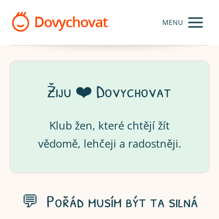
MENU
Žiju ❤️ Dovychovat
Klub žen, které chtějí žít
vědomě, lehčeji a radostněji.
💬 Pořád musím být ta silná