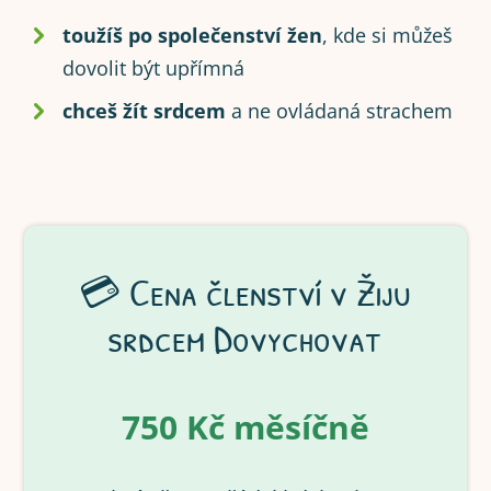
toužíš po společenství žen
, kde si můžeš
dovolit být upřímná
chceš žít srdcem
a ne ovládaná strachem
💳 Cena členství v Žiju
srdcem Dovychovat
750 Kč měsíčně