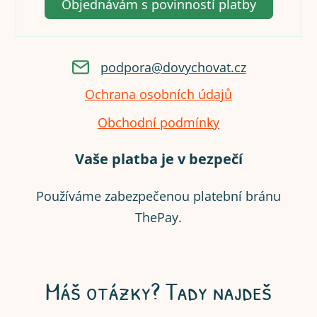
Objednávám s povinností platby
p
o
d
p
o
r
a
@
d
o
v
y
c
h
o
v
a
t
.
c
z
Ochrana osobních údajů
Obchodní podmínky
Vaše platba je v bezpečí
Používáme zabezpečenou platební bránu
ThePay.
Máš otázky? Tady najdeš