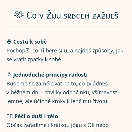
🫶 Co v Žiju srdcem zažiješ
🌸 Cestu k sobě
Pochopíš, co Ti bere sílu, a najdeš způsoby, jak
se vrátit zpátky k sobě.
🌞
Jednoduché principy radosti
Budeme se zaměřovat na to, co zvládneš
v běžném dni - chvilky odpočinku, všímavost -
jemné, ale účinné kroky k lehčímu životu.
🧘‍♀️ Péči o duši i tělo
Občas zařadíme i krátkou jógu s Oli nebo