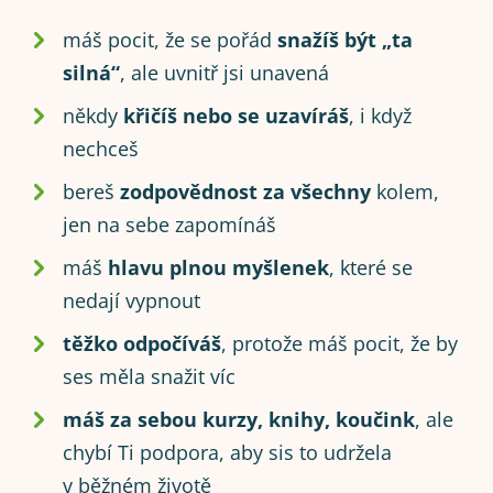
máš pocit, že se pořád
snažíš být „ta
silná“
, ale uvnitř jsi unavená
někdy
křičíš nebo se uzavíráš
, i když
nechceš
bereš
zodpovědnost za všechny
kolem,
jen na sebe zapomínáš
máš
hlavu plnou myšlenek
, které se
nedají vypnout
těžko odpočíváš
, protože máš pocit, že by
ses měla snažit víc
máš za sebou kurzy, knihy, koučink
, ale
chybí Ti podpora, aby sis to udržela
v běžném životě