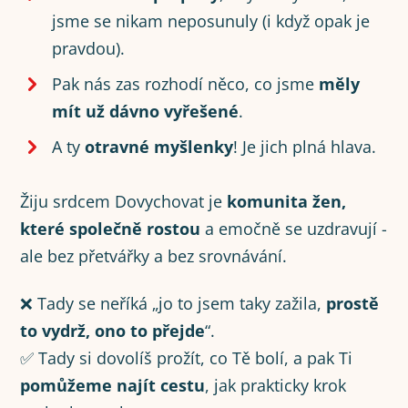
jsme se nikam neposunuly (i když opak je
pravdou).
Pak nás zas rozhodí něco, co jsme
měly
mít už dávno vyřešené
.
A ty
otravné myšlenky
! Je jich plná hlava.
Žiju srdcem Dovychovat je
komunita žen,
které společně rostou
a emočně se uzdravují -
ale bez přetvářky a bez srovnávání.
❌ Tady se neříká „jo to jsem taky zažila,
prostě
to vydrž, ono to přejde
“.
✅ Tady si dovolíš prožít, co Tě bolí, a pak Ti
pomůžeme najít cestu
, jak prakticky krok