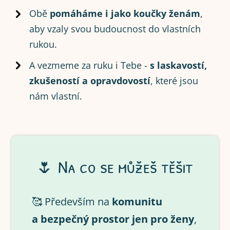
Obě
pomáháme i jako koučky ženám
,
aby vzaly svou budoucnost do vlastních
rukou.
A vezmeme za ruku i Tebe -
s laskavostí,
zkušeností a opravdovostí
, které jsou
nám vlastní.
🌷 Na co se můžeš těšit
🥰 Především na
komunitu
a bezpečný prostor jen pro ženy
,