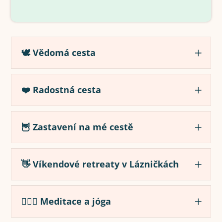
🕊️ Vědomá cesta
❤️ Radostná cesta
🦉 Zastavení na mé cestě
👋 Víkendové retreaty v Lázničkách
🧘🏻‍♀️ Meditace a jóga