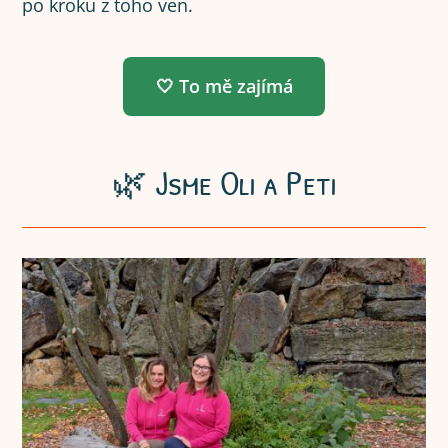
po kroku z toho ven.
🤍 To mě zajímá
🌿 Jsme Oli a Peti