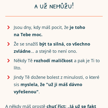
a už nemůžu!
Jsou dny, kdy máš pocit, že
je toho
na Tebe moc.
Že se snažíš
být ta silná, co všechno
zvládne
... a stejně to není ono.
Někdy Tě
rozhodí maličkost
a pak je Ti to
líto.
Jindy Tě dožene bolest z minulosti, o které
sis
myslela, že "už ji máš dávno
vyřešenou"
.
A někdy máš prostě
chuť říct: „Já už se fakt