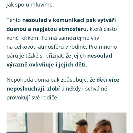
jak spolu mluvíme.
Tento
nesoulad v komunikaci pak vytváří
dusnou a napjatou atmosféru
, která často
končí křikem. To má samozřejmě vliv
na celkovou atmosféru v rodině. Pro mnoho
párů je těžké si přiznat, že jejich
nesoulad
výrazně ovlivňuje i jejich děti
.
Nepohoda doma pak způsobuje, že
děti více
neposlouchají, zlobí
a někdy i schválně
provokují své rodiče.