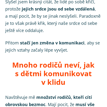
Slyšel jsem krásný citát, že lidé po sobě křičí,
protože
jejich srdce jsou od sebe vzdálená
,
a mají pocit, že by se jinak neslyšeli. Paradoxně
je to však právě křik, který naše srdce od sebe
ještě více oddaluje.
Přitom
stačí jen změna v komunikaci
, aby se
jejich vztahy začaly lépe vyvíjet.
Mnoho rodičů neví, jak
s dětmi komunikovat
v klidu
Navštěvuje mě
množství rodičů, kteří cítí
obrovskou bezmoc
. Mají pocit, že
musí vše