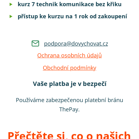
kurz 7 technik komunikace bez křiku
přístup ke kurzu na 1 rok od zakoupení
p
o
d
p
o
r
a
@
d
o
v
y
c
h
o
v
a
t
.
c
z
Ochrana osobních údajů
Obchodní podmínky
Vaše platba je v bezpečí
Používáme zabezpečenou platební bránu
ThePay.
Přečtěte si, co o našich