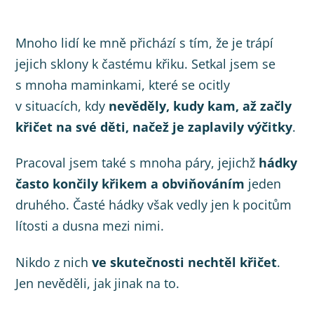
Mnoho lidí ke mně přichází s tím, že je trápí
jejich sklony k častému křiku. Setkal jsem se
s mnoha maminkami, které se ocitly
v situacích, kdy
nevěděly, kudy kam, až začly
křičet na své děti, načež je zaplavily výčitky
.
Pracoval jsem také s mnoha páry, jejichž
hádky
často končily křikem a obviňováním
jeden
druhého. Časté hádky však vedly jen k pocitům
lítosti a dusna mezi nimi.
Nikdo z nich
ve skutečnosti nechtěl křičet
.
Jen nevěděli, jak jinak na to.