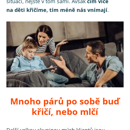
situací, nejste v tom sami. Avšak
čím více
na děti křičíme, tím méně nás vnímají
.
Mnoho párů po sobě buď
křičí, nebo mlčí
Další velkou skupinou mých klientů jsou