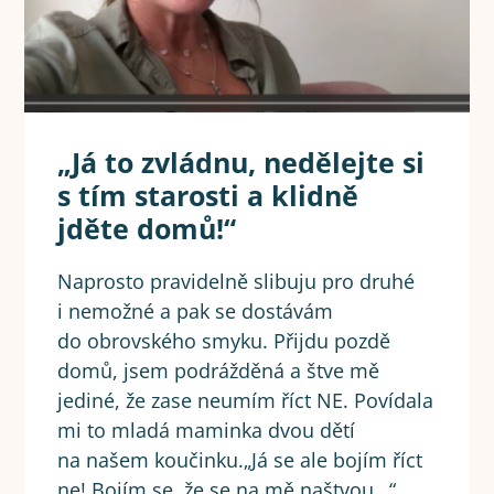
„Já to zvládnu, nedělejte si
s tím starosti a klidně
jděte domů!“
Naprosto pravidelně slibuju pro druhé
i nemožné a pak se dostávám
do obrovského smyku. Přijdu pozdě
domů, jsem podrážděná a štve mě
jediné, že zase neumím říct NE. Povídala
mi to mladá maminka dvou dětí
na našem koučinku.„Já se ale bojím říct
ne! Bojím se, že se na mě naštvou…“