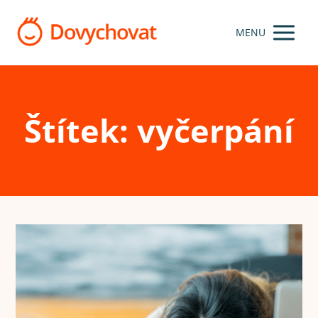
MENU
Štítek: vyčerpání