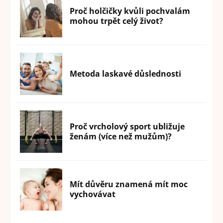
Proč holčičky kvůli pochvalám
mohou trpět celý život?
Metoda laskavé důslednosti
Proč vrcholový sport ubližuje
ženám (více než mužům)?
Mít důvěru znamená mít moc
vychovávat