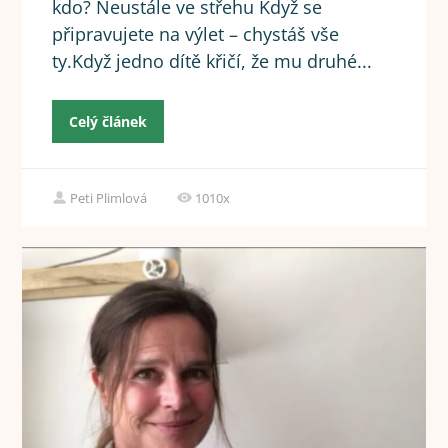
kdo? Neustále ve střehu Když se
připravujete na výlet – chystáš vše
ty.Když jedno dítě křičí, že mu druhé...
Celý článek
Peti Plimlová
1010x