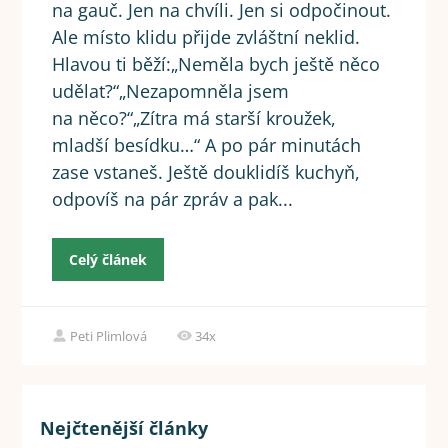
na gauč. Jen na chvíli. Jen si odpočinout.
Ale místo klidu přijde zvláštní neklid.
Hlavou ti běží:„Neměla bych ještě něco
udělat?“„Nezapomněla jsem
na něco?“„Zítra má starší kroužek,
mladší besídku…“ A po pár minutách
zase vstaneš. Ještě douklidíš kuchyň,
odpovíš na pár zpráv a pak...
Celý článek
Peti Plimlová
34x
Nejčtenější články