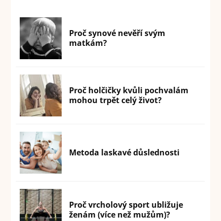
Proč synové nevěří svým
matkám?
Proč holčičky kvůli pochvalám
mohou trpět celý život?
Metoda laskavé důslednosti
Proč vrcholový sport ubližuje
ženám (více než mužům)?