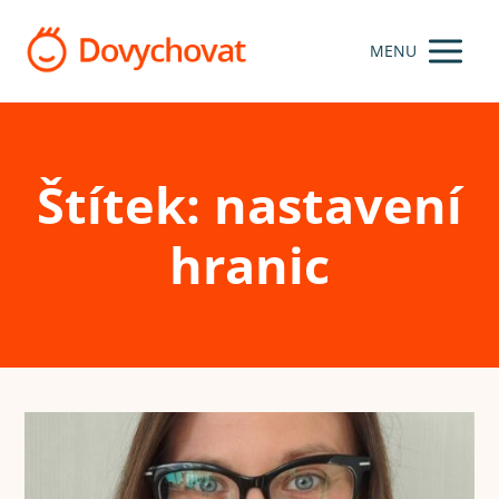
MENU
Štítek: nastavení
hranic