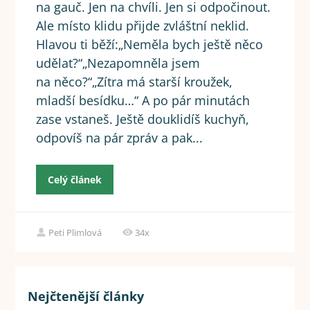
na gauč. Jen na chvíli. Jen si odpočinout.
Ale místo klidu přijde zvláštní neklid.
Hlavou ti běží:„Neměla bych ještě něco
udělat?“„Nezapomněla jsem
na něco?“„Zítra má starší kroužek,
mladší besídku…“ A po pár minutách
zase vstaneš. Ještě douklidíš kuchyň,
odpovíš na pár zpráv a pak...
Celý článek
Peti Plimlová
34x
Nejčtenější články