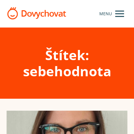
MENU
Štítek:
sebehodnota