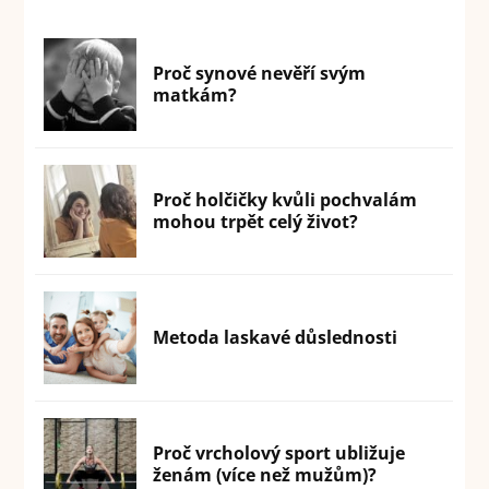
Proč synové nevěří svým
matkám?
Proč holčičky kvůli pochvalám
mohou trpět celý život?
Metoda laskavé důslednosti
Proč vrcholový sport ubližuje
ženám (více než mužům)?