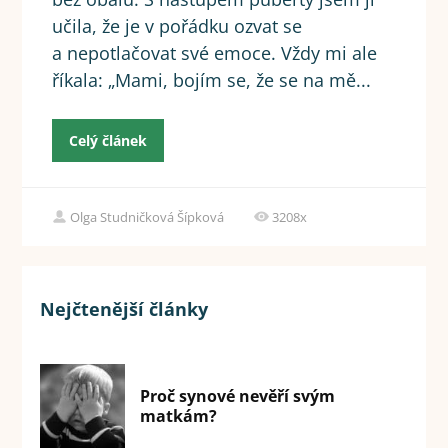
učila, že je v pořádku ozvat se
a nepotlačovat své emoce. Vždy mi ale
říkala: „Mami, bojím se, že se na mě...
Celý článek
Olga Studničková Šípková
3208x
Nejčtenější články
Proč synové nevěří svým
matkám?