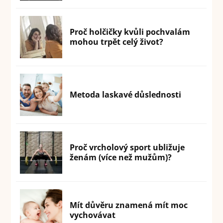
Proč holčičky kvůli pochvalám
mohou trpět celý život?
Metoda laskavé důslednosti
Proč vrcholový sport ubližuje
ženám (více než mužům)?
Mít důvěru znamená mít moc
vychovávat