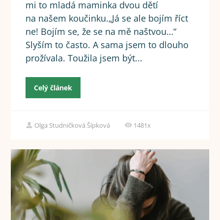
mi to mladá maminka dvou dětí
na našem koučinku.„Já se ale bojím říct
ne! Bojím se, že se na mě naštvou…“
Slyším to často. A sama jsem to dlouho
prožívala. Toužila jsem být...
Celý článek
Olga Studničková Šípková
1481x