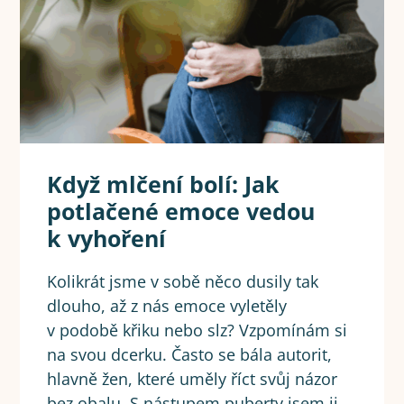
Když mlčení bolí: Jak
potlačené emoce vedou
k vyhoření
Kolikrát jsme v sobě něco dusily tak
dlouho, až z nás emoce vyletěly
v podobě křiku nebo slz? Vzpomínám si
na svou dcerku. Často se bála autorit,
hlavně žen, které uměly říct svůj názor
bez obalu. S nástupem puberty jsem ji