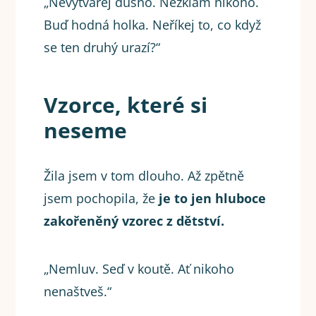
„Nevytvářej dusno. Nezklam nikoho.
Buď hodná holka. Neříkej to, co když
se ten druhý urazí?“
Vzorce, které si
neseme
Žila jsem v tom dlouho. Až zpětně
jsem pochopila, že
je to jen hluboce
zakořeněný vzorec z dětství.
„Nemluv. Seď v koutě. Ať nikoho
nenaštveš.“