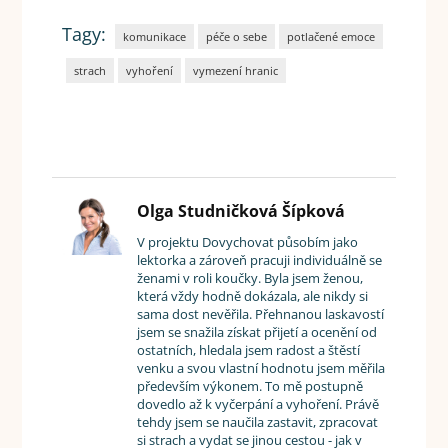
Tagy:
komunikace
péče o sebe
potlačené emoce
strach
vyhoření
vymezení hranic
Olga Studničková Šípková
V projektu Dovychovat působím jako
lektorka a zároveň pracuji individuálně se
ženami v roli koučky. Byla jsem ženou,
která vždy hodně dokázala, ale nikdy si
sama dost nevěřila. Přehnanou laskavostí
jsem se snažila získat přijetí a ocenění od
ostatních, hledala jsem radost a štěstí
venku a svou vlastní hodnotu jsem měřila
především výkonem. To mě postupně
dovedlo až k vyčerpání a vyhoření. Právě
tehdy jsem se naučila zastavit, zpracovat
si strach a vydat se jinou cestou - jak v