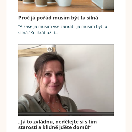
Proč já pořád musím být ta silná
“A zase já musím vše zařídit…já musím být ta
silná.“Kolikrát už ti…
„Já to zvládnu, nedělejte si s tím
starosti a klidně jděte domů!“