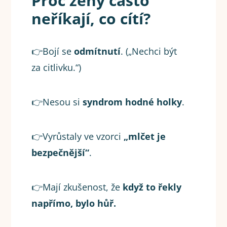
Proč ženy často
neříkají, co cítí?
👉Bojí se
odmítnutí
. („Nechci být
za citlivku.“)
👉Nesou si
syndrom hodné holky
.
👉Vyrůstaly ve vzorci
„mlčet je
bezpečnější“
.
👉Mají zkušenost, že
když to řekly
napřímo, bylo hůř.