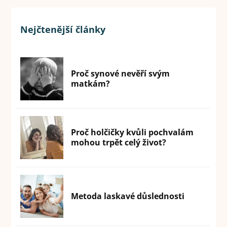
Nejčtenější články
Proč synové nevěří svým
matkám?
Proč holčičky kvůli pochvalám
mohou trpět celý život?
Metoda laskavé důslednosti