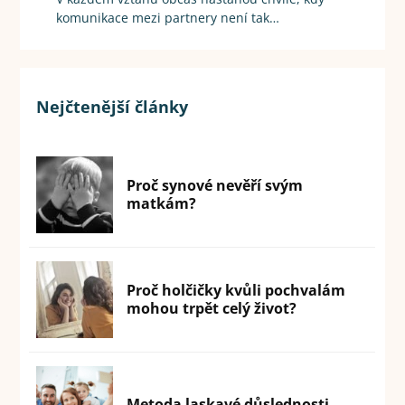
komunikace mezi partnery není tak…
Nejčtenější články
Proč synové nevěří svým
matkám?
Proč holčičky kvůli pochvalám
mohou trpět celý život?
Metoda laskavé důslednosti