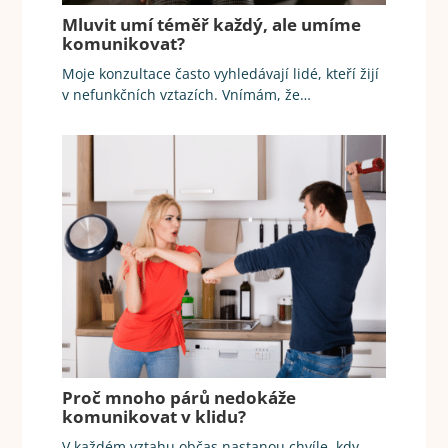
Mluvit umí téměř každý, ale umíme
komunikovat?
Moje konzultace často vyhledávají lidé, kteří žijí
v nefunkčních vztazích. Vnímám, že…
Proč mnoho párů nedokáže
komunikovat v klidu?
V každém vztahu občas nastanou chvíle, kdy