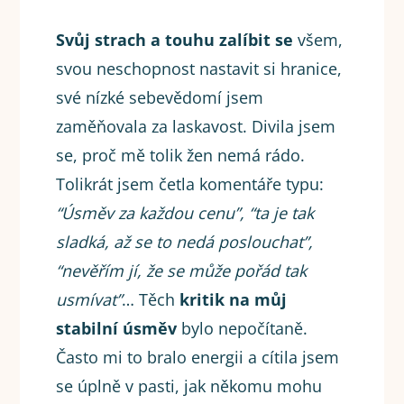
Svůj strach a touhu zalíbit se
všem,
svou neschopnost nastavit si hranice,
své nízké sebevědomí jsem
zaměňovala za laskavost. Divila jsem
se, proč mě tolik žen nemá rádo.
Tolikrát jsem četla komentáře typu:
“Úsměv za každou cenu”, “ta je tak
sladká, až se to nedá poslouchat”,
“nevěřím jí, že se může pořád tak
usmívat”
… Těch
kritik na můj
stabilní úsměv
bylo nepočítaně.
Často mi to bralo energii a cítila jsem
se úplně v pasti, jak někomu mohu