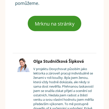
pomůžeme.
Mrknu na stránky
Olga Studničková Šípková
V projektu Dovychovat působím jako
lektorka a zároveň pracuji individuálně se
ženami v roli koučky. Byla jsem ženou,
která vždy hodně dokázala, ale nikdy si
sama dost nevěřila. Přehnanou laskavostí
jsem se snažila získat přijetí a ocenění od
ostatních, hledala jsem radost a štěstí
venku a svou vlastní hodnotu jsem měřila
především výkonem. To mě postupně
dovedlo až k vyčerpání a vyhoření. Právě