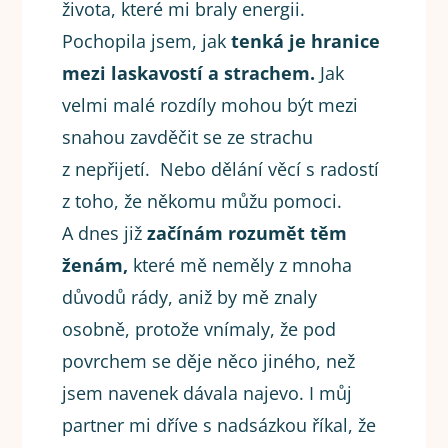
života, které mi braly energii.
Pochopila jsem, jak
tenká je hranice
mezi laskavostí a strachem.
Jak
velmi malé rozdíly mohou být mezi
snahou zavděčit se ze strachu
z nepřijetí. Nebo dělání věcí s radostí
z toho, že někomu můžu pomoci.
A dnes již
začínám rozumět těm
ženám,
které mě neměly z mnoha
důvodů rády, aniž by mě znaly
osobně, protože vnímaly, že pod
povrchem se děje něco jiného, než
jsem navenek dávala najevo. I můj
partner mi dříve s nadsázkou říkal, že