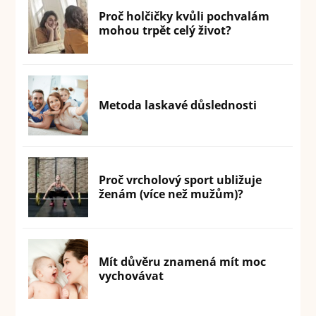
Proč holčičky kvůli pochvalám
mohou trpět celý život?
Metoda laskavé důslednosti
Proč vrcholový sport ubližuje
ženám (více než mužům)?
Mít důvěru znamená mít moc
vychovávat