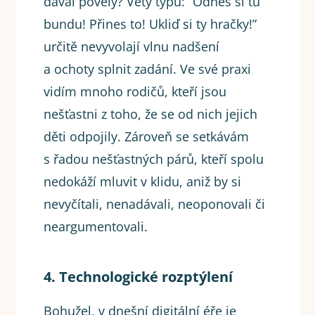
dával povely? Věty typu: “Odnes si tu
bundu! Přines to! Ukliď si ty hračky!”
určitě nevyvolají vlnu nadšení
a ochoty splnit zadání. Ve své praxi
vidím mnoho rodičů, kteří jsou
nešťastni z toho, že se od nich jejich
děti odpojily. Zároveň se setkávám
s řadou nešťastných párů, kteří spolu
nedokáží mluvit v klidu, aniž by si
nevyčítali, nenadávali, neoponovali či
neargumentovali.
4. Technologické rozptýlení
Bohužel, v dnešní digitální éře je