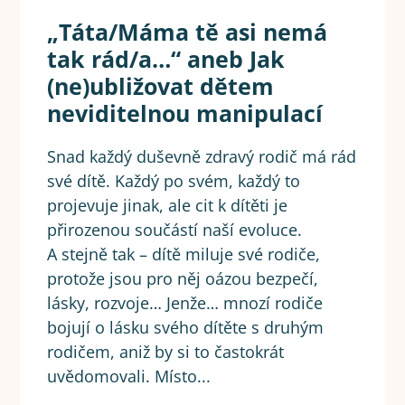
„Táta/Máma tě asi nemá
tak rád/a…“ aneb Jak
(ne)ubližovat dětem
neviditelnou manipulací
Snad každý duševně zdravý rodič má rád
své dítě. Každý po svém, každý to
projevuje jinak, ale cit k dítěti je
přirozenou součástí naší evoluce.
A stejně tak – dítě miluje své rodiče,
protože jsou pro něj oázou bezpečí,
lásky, rozvoje… Jenže… mnozí rodiče
bojují o lásku svého dítěte s druhým
rodičem, aniž by si to častokrát
uvědomovali. Místo...