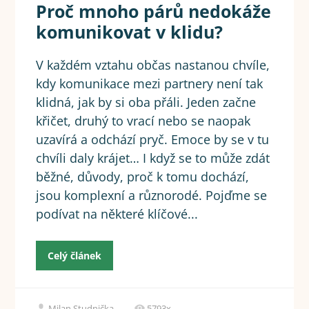
Proč mnoho párů nedokáže
komunikovat v klidu?
V každém vztahu občas nastanou chvíle,
kdy komunikace mezi partnery není tak
klidná, jak by si oba přáli. Jeden začne
křičet, druhý to vrací nebo se naopak
uzavírá a odchází pryč. Emoce by se v tu
chvíli daly krájet… I když se to může zdát
běžné, důvody, proč k tomu dochází,
jsou komplexní a různorodé. Pojďme se
podívat na některé klíčové...
Celý článek
Milan Studnička
5793x