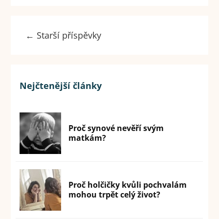
←
Starší příspěvky
Nejčtenější články
Proč synové nevěří svým
matkám?
Proč holčičky kvůli pochvalám
mohou trpět celý život?