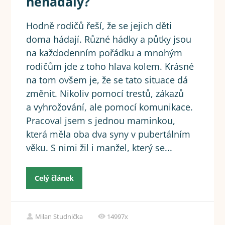
nehádaly?
Hodně rodičů řeší, že se jejich děti
doma hádají. Různé hádky a půtky jsou
na každodenním pořádku a mnohým
rodičům jde z toho hlava kolem. Krásné
na tom ovšem je, že se tato situace dá
změnit. Nikoliv pomocí trestů, zákazů
a vyhrožování, ale pomocí komunikace.
Pracoval jsem s jednou maminkou,
která měla oba dva syny v pubertálním
věku. S nimi žil i manžel, který se...
Celý článek
Milan Studnička
14997x