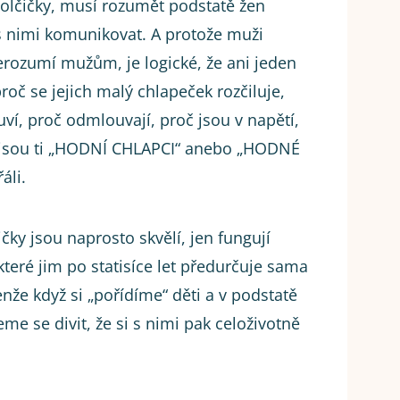
olčičky, musí rozumět podstatě žen
s nimi komunikovat. A protože muži
rozumí mužům, je logické, že ani jeden
oč se jejich malý chlapeček rozčiluje,
ví, proč odmlouvají, proč jsou v napětí,
 nejsou ti „HODNÍ CHLAPCI“ anebo „HODNÉ
áli.
ičky jsou naprosto skvělí, jen fungují
které jim po statisíce let předurčuje sama
enže když si „pořídíme“ děti a v podstatě
e se divit, že si s nimi pak celoživotně