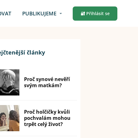
OVAT
PUBLIKUJEME
🔐 Přihlásit se
jčtenější články
Proč synové nevěří
svým matkám?
Proč holčičky kvůli
pochvalám mohou
trpět celý život?