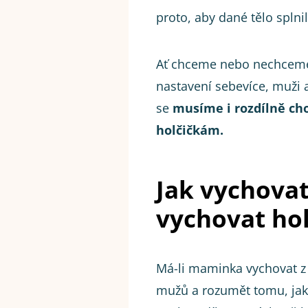
proto, aby dané tělo splni
Ať chceme nebo nechceme,
nastavení sebevíce, muži a
se
musíme i rozdílně c
holčičkám.
Jak vychovat
vychovat ho
Má-li maminka vychovat z
mužů a rozumět tomu, jak 