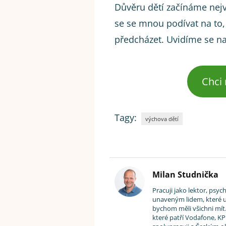
Důvěru dětí začínáme nejví
se se mnou podívat na to, 
předcházet. Uvidíme se n
Chci
Tagy:
výchova dětí
Milan Studnička
Pracuji jako lektor, psy
unaveným lidem, které uč
bychom měli všichni mít.
které patří Vodafone, KP