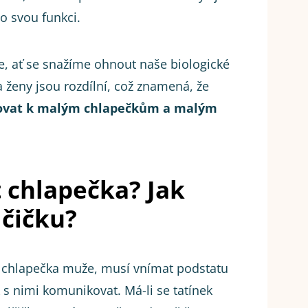
lo svou funkci.
 ať se snažíme ohnout naše biologické
 ženy jsou rozdílní, což znamená, že
hovat k malým chlapečkům a malým
 chlapečka? Jak
lčičku?
 chlapečka muže, musí vnímat podstatu
s nimi komunikovat. Má-li se tatínek