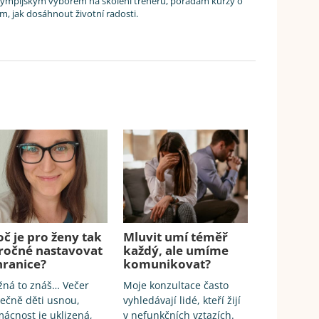
lympijským výborem na školení trenérů, pořádám kurzy o
om, jak dosáhnout životní radosti.
oč je pro ženy tak
Mluvit umí téměř
ročné nastavovat
každý, ale umíme
 hranice?
komunikovat?
ná to znáš… Večer
Moje konzultace často
ečně děti usnou,
vyhledávají lidé, kteří žijí
ácnost je uklizená,
v nefunkčních vztazích.