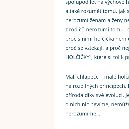
spolupodílet na výchově h
a také rozumět tomu, jak 
nerozumí ženám a ženy ne
z rodičů nerozumí tomu, pr
proč s nimi holčička nemlu
proč se vztekají, a proč
HOLČIČKY“, které si tolik př
Malí chlapečci i malé holč
na rozdílných principech, 
příroda díky své evoluci. J
o nich nic nevíme, nemůžem
nerozumíme…