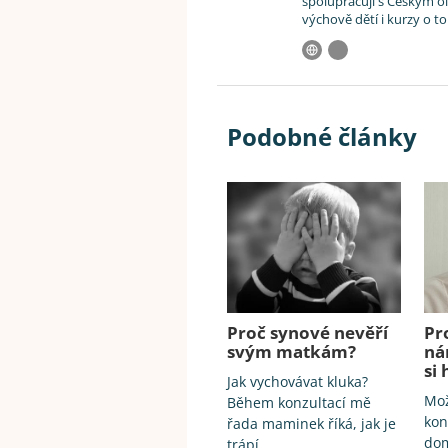
spolupracuji s Českým o
výchově dětí i kurzy o t
Podobné články
Proč synové nevěří
Pr
svým matkám?
ná
si
Jak vychovávat kluka?
Mož
Během konzultací mě
kon
řada maminek říká, jak je
dom
trápí,…