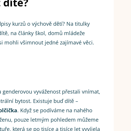
 dítě?
dpisy kurzů o výchově dětí? Na titulky
 dítě, na články škol, domů mládeže
si mohli všimnout jedné zajímavé věci.
 genderovou vyváženost přestali vnímat,
rální bytost. Existuje buď dítě –
olčička
. Když se podíváme na nahého
 ženu, pouze letmým pohledem můžeme
uře, která se po tisíce a tisíce let vyvíjela