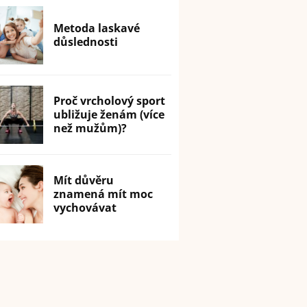
Metoda laskavé
důslednosti
Proč vrcholový sport
ubližuje ženám (více
než mužům)?
Mít důvěru
znamená mít moc
vychovávat